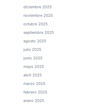
diciembre 2025
noviembre 2025
octubre 2025
septiembre 2025
agosto 2025
julio 2025
junio 2025
mayo 2025
abril 2025
marzo 2025
febrero 2025
enero 2025