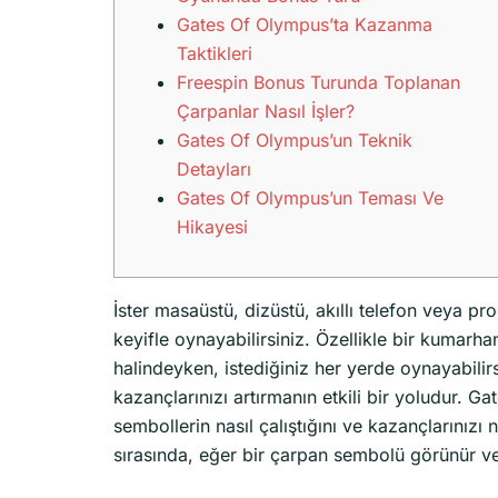
Gates Of Olympus’ta Kazanma
Taktikleri
Freespin Bonus Turunda Toplanan
Çarpanlar Nasıl İşler?
Gates Of Olympus’un Teknik
Detayları
Gates Of Olympus’un Teması Ve
Hikayesi
İster masaüstü, dizüstü, akıllı telefon veya p
keyifle oynayabilirsiniz. Özellikle bir kumarh
halindeyken, istediğiniz her yerde oynayabil
kazançlarınızı artırmanın etkili bir yoludur
sembollerin nasıl çalıştığını ve kazançlarınızı 
sırasında, eğer bir çarpan sembolü görünür ve 