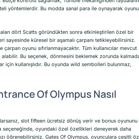
er. Bütçe kontrolü sağlamak, Tumble mekaniğinden faydalan
liteli yöntemlerdir. Bu modda sanal para ile oynayarak oyunu
lan dört Scatts göründükten sonra etkinleştirilen özel bir
i sayesinde küresel bir aşamalı çarpanı tetikleyebilirsiniz.
e çarpan oyunu sıfırlanmayacaktır. Tüm kullanıcılar mevcut
ın alabilir. Bu seçenek, dönmesini beklemek zorunda kalmad
r için kullanışlıdır. Bu oyunda wild sembolleri bulunmaz,
trance Of Olympus Nasıl
arsanız, slot fifteen ücretsiz dönüş verir ve bonus oyununu
 seçeneğinde, oyundaki özel özellikleri deneyerek daha
ızı öğrenebilirsiniz. Gates Of Olympus, oyunculara çeşitli öz