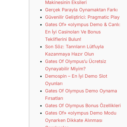
Makinesinin Eksileri
Gerçek Parayla Oynamaktan Farkı
Güvenilir Geliştirici: Pragmatic Play
Gates Of» «olympus Demo & Canlı:
En İyi Casinoları Ve Bonus
Tekliflerini Bulun!
Son Söz: Tanrıların Lütfuyla
Kazanmaya Hazır Olun
Gates Of Olympus’u Ücretsiz
Oynayabilir Miyim?
Demospin – En İyi Demo Slot
Oyunları
Gates Of Olympus Demo Oynama
Fırsatları
Gates Of Olympus Bonus Özellikleri
Gates Of» «olympus Demo Modu
Oynarken Dikkate Alınması