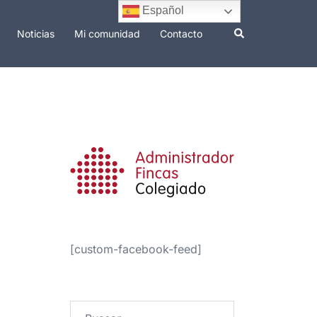
Español
Buscar
Noticias
Mi comunidad
Contacto
[custom-facebook-feed]
Buscar: